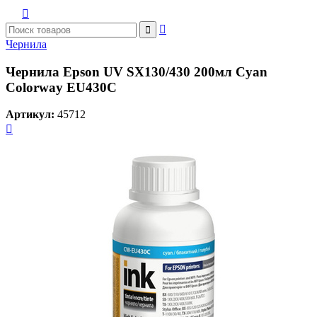



Чернила
Чернила Epson UV SX130/430 200мл Cyan
Colorway EU430С
Артикул:
45712
