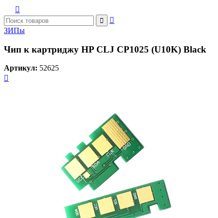



ЗИПы
Чип к картриджу HP CLJ CP1025 (U10K) Black
Артикул:
52625
