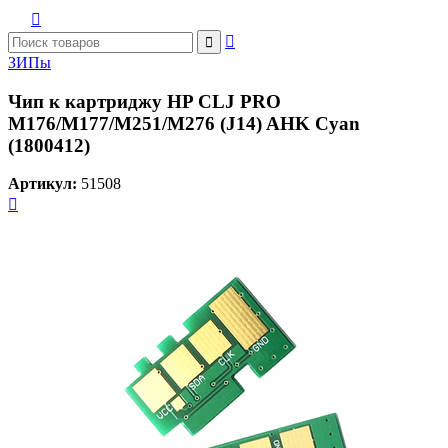



ЗИПы
Чип к картриджу HP CLJ PRO
M176/M177/M251/M276 (J14) AHK Cyan
(1800412)
Артикул:
51508
