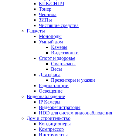
КПК/СНПЧ
Тонер
Чернила
ЗИПы
Чистящие средства
Гаджеты
Моноподы
Умный дом
Камеры
Видеозвонки
Спорт и здоровье
Смарт-часы
Весы
Для офиса
Презентеры и указки
Радиостанции
Освещение
Видеонаблюдение
IP Камеры
Видеорегистраторы
HDD для систем видеонаблюдения
Дом и строительство
Кондиционеры
Компрессор
Инструменты