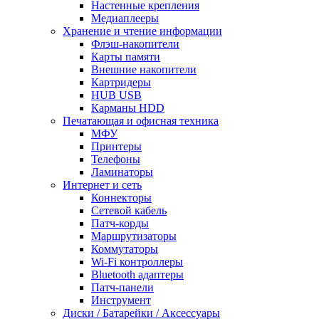
Настенные крепления
Медиаплееры
Хранение и чтение информации
Флэш-накопители
Карты памяти
Внешние накопители
Картридеры
HUB USB
Карманы HDD
Печатающая и офисная техника
МФУ
Принтеры
Телефоны
Ламинаторы
Интернет и сеть
Коннекторы
Сетевой кабель
Патч-корды
Маршрутизаторы
Коммутаторы
Wi-Fi контроллеры
Bluetooth адаптеры
Патч-панели
Инструмент
Диски / Батарейки / Аксессуары