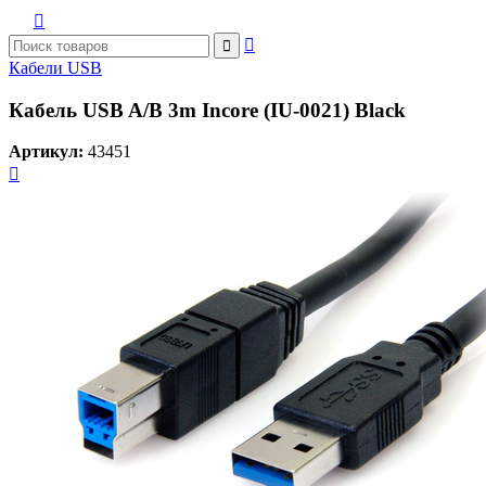



Кабели USB
Кабель USB A/B 3m Incore (IU-0021) Black
Артикул:
43451
