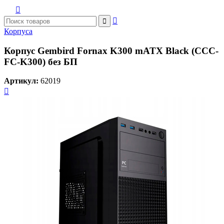



Корпуса
Корпус Gembird Fornax K300 mATX Black (CCC-
FC-K300) без БП
Артикул:
62019
