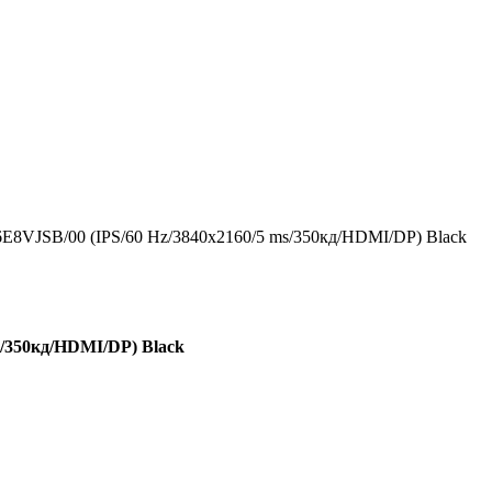
76E8VJSB/00 (IPS/60 Hz/3840x2160/5 ms/350кд/HDMI/DP) Black
s/350кд/HDMI/DP) Black