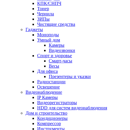
КПК/СНПЧ
Тонер
Чернила
ЗИПы
Чистящие средства
Гаджеты
Моноподы
Умный дом
Камеры
Видеозвонки
Спорт и здоровье
Смарт-часы
Весы
Для офиса
Презентеры и указки
Радиостанции
Освещение
Видеонаблюдение
IP Камеры
Видеорегистраторы
HDD для систем видеонаблюдения
Дом и строительство
Кондиционеры
Компрессор
Инструменты