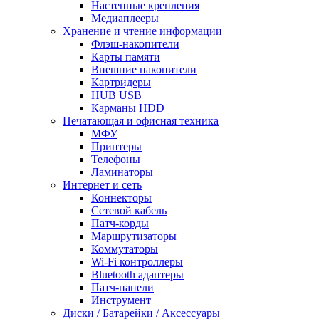
Настенные крепления
Медиаплееры
Хранение и чтение информации
Флэш-накопители
Карты памяти
Внешние накопители
Картридеры
HUB USB
Карманы HDD
Печатающая и офисная техника
МФУ
Принтеры
Телефоны
Ламинаторы
Интернет и сеть
Коннекторы
Сетевой кабель
Патч-корды
Маршрутизаторы
Коммутаторы
Wi-Fi контроллеры
Bluetooth адаптеры
Патч-панели
Инструмент
Диски / Батарейки / Аксессуары