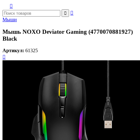



Мыши
Мышь NOXO Deviator Gaming (4770070881927)
Black
Артикул:
61325
