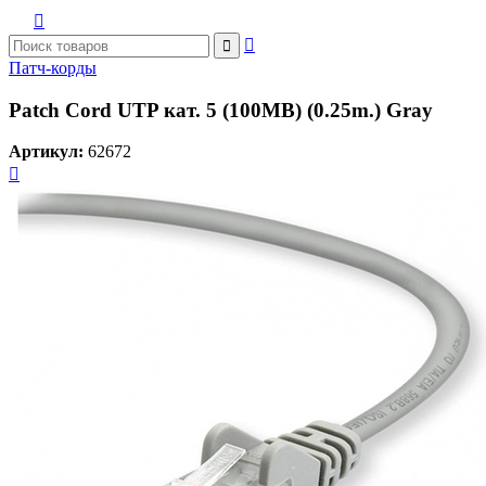



Патч-корды
Patch Cord UTP кат. 5 (100MB) (0.25m.) Gray
Артикул:
62672
