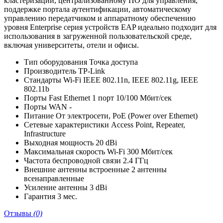
кластеризации, централизованному ПО для управления,
поддержке портала аутентификации, автоматическому
управлению передатчиком и аппаратному обеспечению
уровня Enterprise серия устройств EAP идеально подходит для
использования в загруженной пользовательской среде,
включая университеты, отели и офисы.
Тип оборудования
Точка доступа
Производитель
TP-Link
Стандарты Wi-Fi
IEEE 802.11n, IEEE 802.11g, IEEE
802.11b
Порты Fast Ethernet
1 порт 10/100 Мбит/сек
Порты WAN
-
Питание
От электросети, PoE (Power over Ethernet)
Сетевые характеристики
Access Point, Repeater,
Infrastructure
Выходная мощность
20 dBi
Максимальная скорость Wi-Fi
300 Мбит/сек
Частота беспроводной связи
2.4 ГГц
Внешние антенны
встроенные 2 антенны
всенаправленные
Усиление антенны
3 dBi
Гарантия
3 мес.
Отзывы
(0)