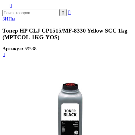



ЗИПы
Тонер HP CLJ CP1515/MF-8330 Yellow SCC 1kg
(MPTCOL-1KG-YOS)
Артикул:
59538
