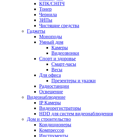
КПК/СНПЧ
Тонер
Чернила
ЗИПы
Чистящие средства
Гаджеты
Моноподы
Умный дом
Камеры
Видеозвонки
Спорт и здоровье
Смарт-часы
Весы
Для офиса
Презентеры и указки
Радиостанции
Освещение
Видеонаблюдение
IP Камеры
Видеорегистраторы
HDD для систем видеонаблюдения
Дом и строительство
Кондиционеры
Компрессор
Инструменты