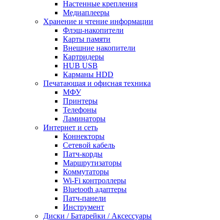
Настенные крепления
Медиаплееры
Хранение и чтение информации
Флэш-накопители
Карты памяти
Внешние накопители
Картридеры
HUB USB
Карманы HDD
Печатающая и офисная техника
МФУ
Принтеры
Телефоны
Ламинаторы
Интернет и сеть
Коннекторы
Сетевой кабель
Патч-корды
Маршрутизаторы
Коммутаторы
Wi-Fi контроллеры
Bluetooth адаптеры
Патч-панели
Инструмент
Диски / Батарейки / Аксессуары