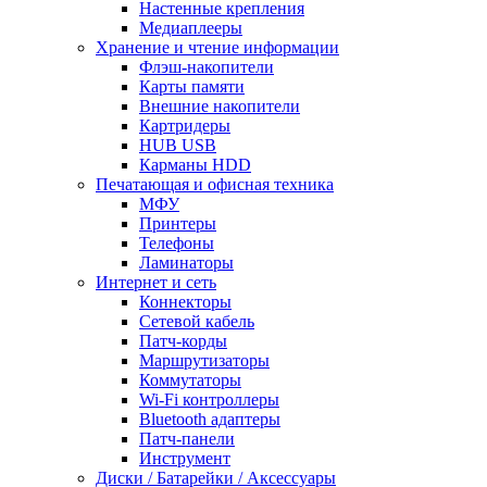
Настенные крепления
Медиаплееры
Хранение и чтение информации
Флэш-накопители
Карты памяти
Внешние накопители
Картридеры
HUB USB
Карманы HDD
Печатающая и офисная техника
МФУ
Принтеры
Телефоны
Ламинаторы
Интернет и сеть
Коннекторы
Сетевой кабель
Патч-корды
Маршрутизаторы
Коммутаторы
Wi-Fi контроллеры
Bluetooth адаптеры
Патч-панели
Инструмент
Диски / Батарейки / Аксессуары