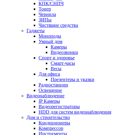
КПК/СНПЧ
Тонер
Чернила
ЗИПы
Чистящие средства
Гаджеты
Моноподы
Умный дом
Камеры
Видеозвонки
Спорт и здоровье
Смарт-часы
Весы
Для офиса
Презентеры и указки
Радиостанции
Освещение
Видеонаблюдение
IP Камеры
Видеорегистраторы
HDD для систем видеонаблюдения
Дом и строительство
Кондиционеры
Компрессор
Инструменты