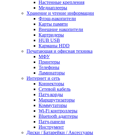
Настенные крепления
Медиаплееры
Хранение и чтение информации
Флэш-накопители
Карты памяти
Внешние накопители
Картридеры
HUB USB
Карманы HDD
Печатающая и офисная техника
МФУ
Принтеры
Телефоны
Ламинаторы
Интернет и сеть
Коннекторы
Сетевой кабель
Патч-корды
Маршрутизаторы
Коммутаторы
Wi-Fi контроллеры
Bluetooth адаптеры
Патч-панели
Инструмент
Диски / Батарейки / Аксессуары