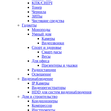
КПК/СНПЧ
Тонер
Чернила
ЗИПы
Чистящие средства
Гаджеты
Моноподы
Умный дом
Камеры
Видеозвонки
Спорт и здоровье
Смарт-часы
Весы
Для офиса
Презентеры и указки
Радиостанции
Освещение
Видеонаблюдение
IP Камеры
Видеорегистраторы
HDD для систем видеонаблюдения
Дом и строительство
Кондиционеры
Компрессор
Инструменты