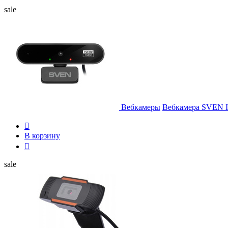
sale
Вебкамеры
Вебкамера SVEN I

В корзину

sale