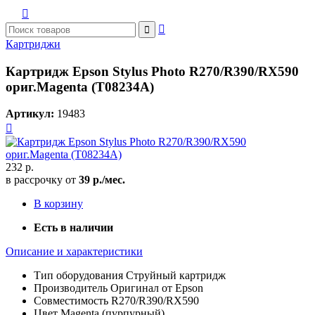



Картриджи
Картридж Epson Stylus Photo R270/R390/RX590
ориг.Magenta (T08234A)
Артикул:
19483

232 р.
в рассрочку от
39 р./мес.
В корзину
Есть в наличии
Описание и характеристики
Тип оборудования
Струйный картридж
Производитель
Оригинал от Epson
Совместимость
R270/R390/RX590
Цвет
Magenta (пурпурный)