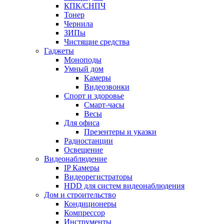
КПК/СНПЧ
Тонер
Чернила
ЗИПы
Чистящие средства
Гаджеты
Моноподы
Умный дом
Камеры
Видеозвонки
Спорт и здоровье
Смарт-часы
Весы
Для офиса
Презентеры и указки
Радиостанции
Освещение
Видеонаблюдение
IP Камеры
Видеорегистраторы
HDD для систем видеонаблюдения
Дом и строительство
Кондиционеры
Компрессор
Инструменты