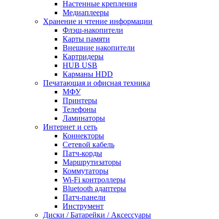
Настенные крепления
Медиаплееры
Хранение и чтение информации
Флэш-накопители
Карты памяти
Внешние накопители
Картридеры
HUB USB
Карманы HDD
Печатающая и офисная техника
МФУ
Принтеры
Телефоны
Ламинаторы
Интернет и сеть
Коннекторы
Сетевой кабель
Патч-корды
Маршрутизаторы
Коммутаторы
Wi-Fi контроллеры
Bluetooth адаптеры
Патч-панели
Инструмент
Диски / Батарейки / Аксессуары