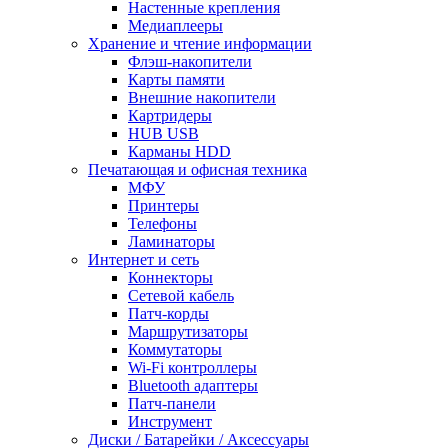
Настенные крепления
Медиаплееры
Хранение и чтение информации
Флэш-накопители
Карты памяти
Внешние накопители
Картридеры
HUB USB
Карманы HDD
Печатающая и офисная техника
МФУ
Принтеры
Телефоны
Ламинаторы
Интернет и сеть
Коннекторы
Сетевой кабель
Патч-корды
Маршрутизаторы
Коммутаторы
Wi-Fi контроллеры
Bluetooth адаптеры
Патч-панели
Инструмент
Диски / Батарейки / Аксессуары