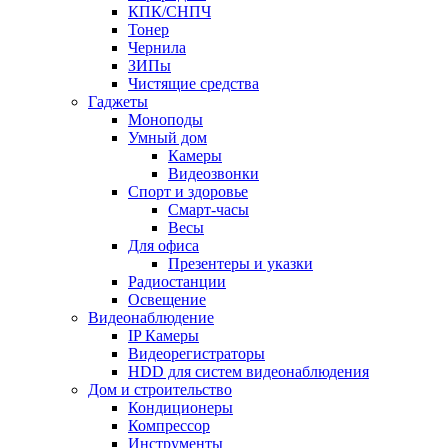
КПК/СНПЧ
Тонер
Чернила
ЗИПы
Чистящие средства
Гаджеты
Моноподы
Умный дом
Камеры
Видеозвонки
Спорт и здоровье
Смарт-часы
Весы
Для офиса
Презентеры и указки
Радиостанции
Освещение
Видеонаблюдение
IP Камеры
Видеорегистраторы
HDD для систем видеонаблюдения
Дом и строительство
Кондиционеры
Компрессор
Инструменты