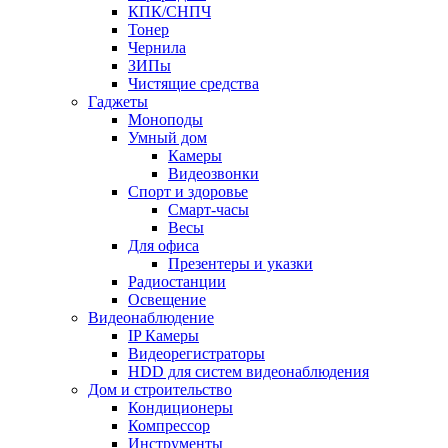
КПК/СНПЧ
Тонер
Чернила
ЗИПы
Чистящие средства
Гаджеты
Моноподы
Умный дом
Камеры
Видеозвонки
Спорт и здоровье
Смарт-часы
Весы
Для офиса
Презентеры и указки
Радиостанции
Освещение
Видеонаблюдение
IP Камеры
Видеорегистраторы
HDD для систем видеонаблюдения
Дом и строительство
Кондиционеры
Компрессор
Инструменты