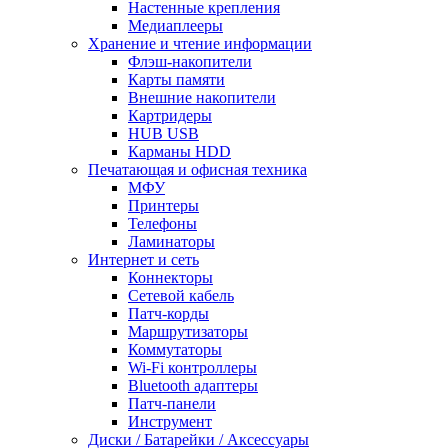
Настенные крепления
Медиаплееры
Хранение и чтение информации
Флэш-накопители
Карты памяти
Внешние накопители
Картридеры
HUB USB
Карманы HDD
Печатающая и офисная техника
МФУ
Принтеры
Телефоны
Ламинаторы
Интернет и сеть
Коннекторы
Сетевой кабель
Патч-корды
Маршрутизаторы
Коммутаторы
Wi-Fi контроллеры
Bluetooth адаптеры
Патч-панели
Инструмент
Диски / Батарейки / Аксессуары